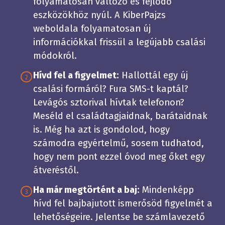
folyamatosan változó és fejlődő
eszközökhöz nyúl. A KiberPajzs
weboldala folyamatosan új
információkkal frissül a legújabb csalási
módokról.
Hívd fel a figyelmet:
Hallottál egy új
2
csalási formáról? Fura SMS-t kaptál?
Levágós sztorival hívtak telefonon?
Meséld el családtagjaidnak, barátaidnak
is. Még ha azt is gondolod, hogy
számodra egyértelmű, sosem tudhatod,
hogy nem pont ezzel óvod meg őket egy
átveréstől.
Ha már megtörtént a baj:
Mindenképp
3
hívd fel bajbajutott ismerősöd figyelmét a
lehetőségeire. Jelentse be számlavezető