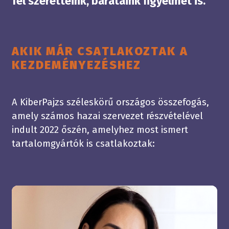
fel szeretteink, barátaink figyelmét is.
AKIK MÁR CSATLAKOZTAK A
KEZDEMÉNYEZÉSHEZ
A KiberPajzs széleskörű országos összefogás,
amely számos hazai szervezet részvételével
indult 2022 őszén, amelyhez most ismert
tartalomgyártók is csatlakoztak: