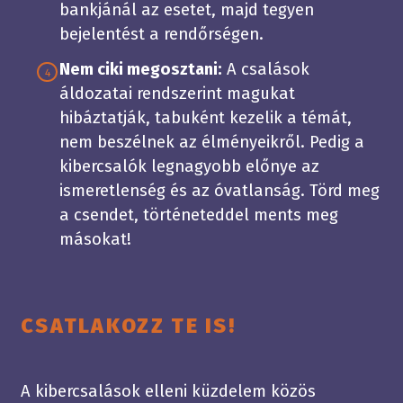
bankjánál az esetet, majd tegyen
bejelentést a rendőrségen.
Nem ciki megosztani:
A csalások
4
áldozatai rendszerint magukat
hibáztatják, tabuként kezelik a témát,
nem beszélnek az élményeikről. Pedig a
kibercsalók legnagyobb előnye az
ismeretlenség és az óvatlanság. Törd meg
a csendet, történeteddel ments meg
másokat!
CSATLAKOZZ TE IS!
A kibercsalások elleni küzdelem közös