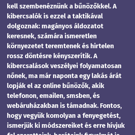
kell szembenéznünk a bűnözőkkel. A
kibercsalók is ezzel a taktikával
dolgoznak: magányos áldozatot
keresnek, számára ismeretlen
környezetet teremtenek és hirtelen
rossz döntésre kényszerítik. A
kibercsalások veszélyei folyamatosan
nőnek, ma már naponta egy lakás árát
lopják el az online bűnözők, akik
telefonon, emailen, smsben, és
webáruházakban is támadnak. Fontos,
hogy vegyük komolyan a fenyegetést,
ismerjük ki módszereiket és erre hívjuk