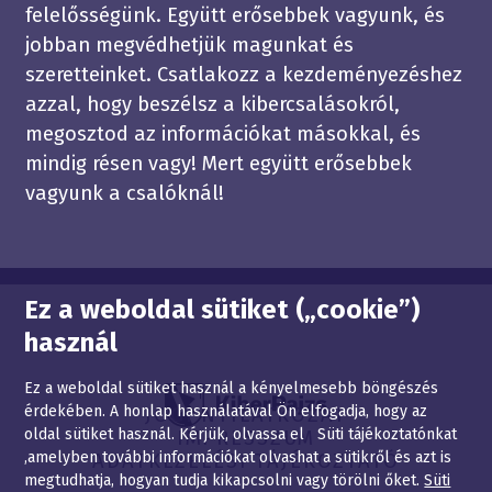
felelősségünk. Együtt erősebbek vagyunk, és
jobban megvédhetjük magunkat és
szeretteinket. Csatlakozz a kezdeményezéshez
azzal, hogy beszélsz a kibercsalásokról,
megosztod az információkat másokkal, és
mindig résen vagy! Mert együtt erősebbek
vagyunk a csalóknál!
Oldaltérkép
Ez a weboldal sütiket („cookie”)
használ
Ez a weboldal sütiket használ a kényelmesebb böngészés
érdekében. A honlap használatával Ön elfogadja, hogy az
JOGI NYILATKOZAT
oldal sütiket használ. Kérjük, olvassa el Süti tájékoztatónkat
IMPRESSZUM
,amelyben további információkat olvashat a sütikről és azt is
ADATKEZELÉSI TÁJÉKOZTATÓ
megtudhatja, hogyan tudja kikapcsolni vagy törölni őket.
Süti