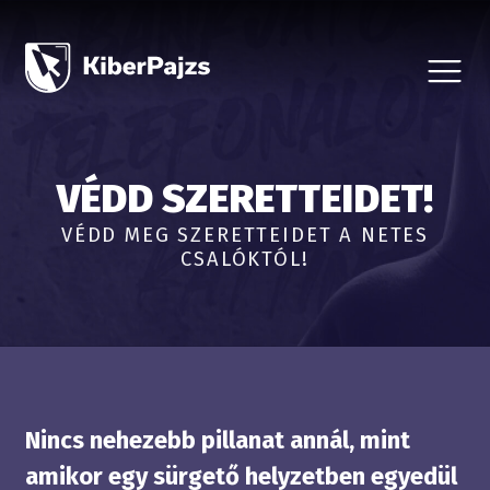
CSALÁSTÍPUSOK
HÍREK
A KEZDEMÉNYEZÉSRŐL
BEJELENTÉS, ÁLDOZATSEGÍTÉS
VÉDD SZERETTEIDET!
VÉDD SZERETTEIDET
PARTNEREKNEK
VÉDD MEG SZERETTEIDET A NETES
CSALÓKTÓL!
Nincs nehezebb pillanat annál, mint
amikor egy sürgető helyzetben egyedül